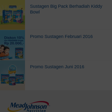
Sustagen Big Pack Berhadiah Kiddy
10
Yogyakarta
Clandys
Bowl
11
Yogyakarta
Gardena
12
Semarang
Gelael
Promo Sustagen Februari 2016
13
Semarang
Hari Jaya
14
Yogyakarta
Istana Susu Toko
Promo Sustagen Juni 2016
15
Purwokerto
Jadi Baru
16
Solo
Jaya Abadi
17
Semarang
Laris
18
Solo
Laris