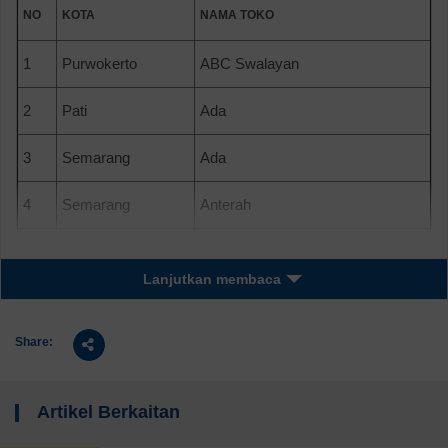
NO
KOTA
NAMA TOKO
1
Purwokerto
ABC Swalayan
2
Pati
Ada
3
Semarang
Ada
4
Semarang
Anterah
5
Purwokerto
Aroma
Lanjutkan membaca
6
Pati
B Boz
Share:
7
Solo
BARU, TOKO
8
Solo
Bob Kid
Artikel Berkaitan
9
Pati
Bravo