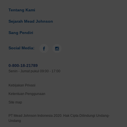
19
Yogyakarta
Laris
Tentang Kami
20
Yogyakarta
Loji
Sejarah Mead Johnson
21
Pati
Luwes
Sang Pendiri
22
Semarang
Luwes
Social Media:
23
Solo
Luwes
0-800-18-21789
24
Yogyakarta
Mirota
Senin - Jumat pukul 09:00 - 17:00
25
Solo
Mitra
Kebijakan Privasi
Ketentuan Penggunaan
26
Solo
Molina
Site map
27
Purwokerto
Moro
PT Mead Johnson Indonesia 2020. Hak Cipta Dilindungi Undang-
Undang
28
Yogyakarta
Pamela