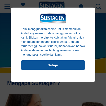
Register
Kami menggunakan cookie untuk memberikan
Anda kenyamanan dalam menggunakan situs
kami. Silakan merujuk ke
Kebijakan Privasi
untuk
mengubah pengaturan cookie Anda. Dengan
terus menggunakan situs ini, menandakan bahwa
Anda telah menerima tentang ketentuan cara
menggunakan cookie dari kami.
Setuju
Mengapa Sustagen ?