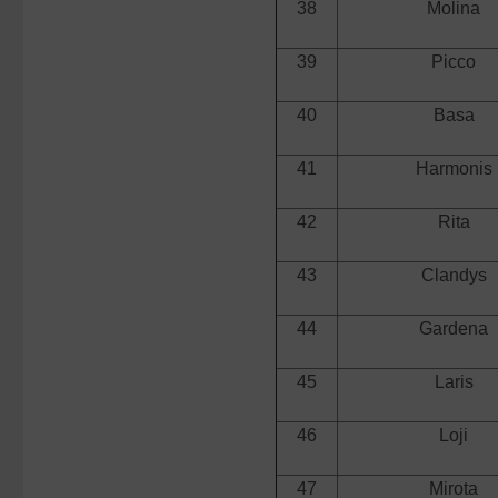
38
Molina
39
Picco
40
Basa
41
Harmonis
42
Rita
43
Clandys
44
Gardena
45
Laris
46
Loji
47
Mirota