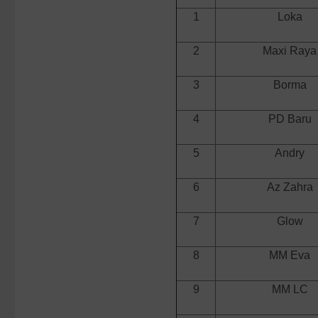
1
Loka
2
Maxi Raya
3
Borma
4
PD Baru
5
Andry
6
Az Zahra
7
Glow
8
MM Eva
9
MM LC