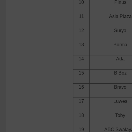
10
Pinus
11
Asia Plaza
12
Surya
13
Borma
14
Ada
15
B Boz
16
Bravo
17
Luwes
18
Toby
19
ABC Swalay