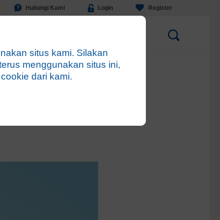
Hubungi Kami
Login
Register
Sustagen News
Sustagen Club
kan situs kami. Silakan
erus menggunakan situs ini,
ookie dari kami.