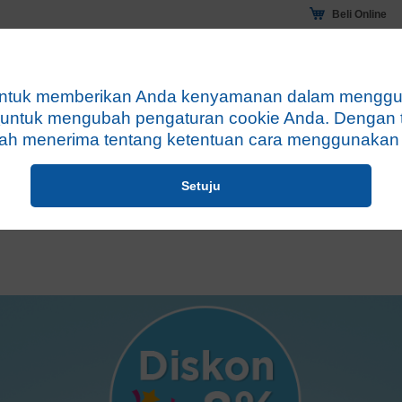
Beli Online
ivitas Cekatan
Tips Nutrisi
Mengapa Sustagen?
ntuk memberikan Anda kenyamanan dalam mengguna
i
untuk mengubah pengaturan cookie Anda. Dengan t
juni 2016
h menerima tentang ketentuan cara menggunakan c
tagen Juni 2016
Setuju