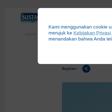
Produk
Akt
Kami menggunakan cookie u
merujuk ke
Kebijakan Privas
halaman utama
sustagen news
promosi
promo sustagen 
menandakan bahwa Anda tela
Promo Sus
Bagikan: