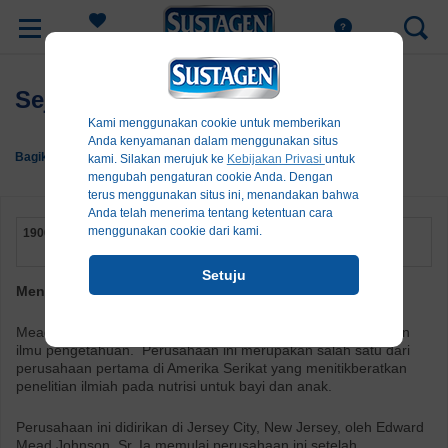
Register
Sejarah Mead Johnson
Kami menggunakan cookie untuk memberikan
Anda kenyamanan dalam menggunakan situs
Bagikan:
kami. Silakan merujuk ke
Kebijakan Privasi
untuk
mengubah pengaturan cookie Anda. Dengan
terus menggunakan situs ini, menandakan bahwa
Anda telah menerima tentang ketentuan cara
menggunakan cookie dari kami.
1900-1909
Setuju
Menata Pondasi untuk Seabad Kepedulian
Mead Johnson dibangun di atas dasar nutrisi yang berbasikan
ilmu pengetahuan. Perusahaan ini merupakan salah satu dari
perusahaan pertama di Amerika Serikat yang menitikberatkan
penelitian ilmiah pada nutrisi untuk bayi dan anak.
Perusahaan ini didirikan di Jersey City, New Jersey, oleh Edward
Mead Johnson, Sr. Ia memulai perusahaan ini setelah