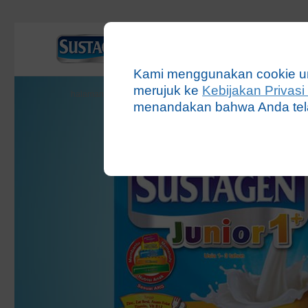
Produk
Akt
Kami menggunakan cookie u
merujuk ke
Kebijakan Privas
halaman utama
sustagen junior 1+
menandakan bahwa Anda tela