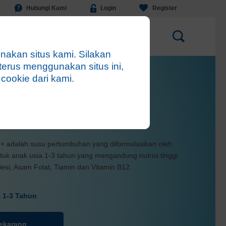
Hubungi Kami
Login
Register
Sustagen News
Sustagen Club
kan situs kami. Silakan
erus menggunakan situs ini,
ookie dari kami.
gen Junior 1+
1+ adalah susu pertumbuhan yang diformulasikan oleh
uk anak usia 1-3 tahun yang mengandung nutrisi tinggi
 Besi, Asam Folat, Tiamin dan Vitamin B12.
 1-3 Tahun
Sekarang