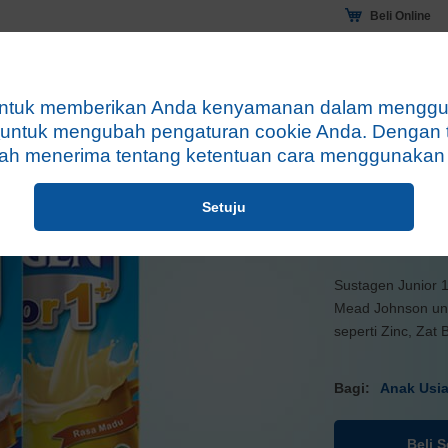
Beli Online
ivitas Cekatan
Tips Nutrisi
Mengapa Sustagen?
ntuk memberikan Anda kenyamanan dalam mengguna
i
untuk mengubah pengaturan cookie Anda. Dengan t
h menerima tentang ketentuan cara menggunakan c
Setuju
Susta
Sustagen Junior 
Mead Johnson unt
seperti Zinc, Zat
Bagi:
Anak Usia
Beli 