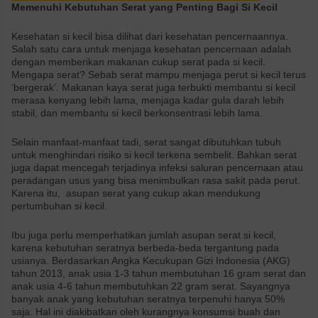
Memenuhi Kebutuhan Serat yang Penting Bagi Si Kecil
Kesehatan si kecil bisa dilihat dari kesehatan pencernaannya.
Salah satu cara untuk menjaga kesehatan pencernaan adalah
dengan memberikan makanan cukup serat pada si kecil.
Mengapa serat? Sebab serat mampu menjaga perut si kecil terus
‘bergerak’. Makanan kaya serat juga terbukti membantu si kecil
merasa kenyang lebih lama, menjaga kadar gula darah lebih
stabil, dan membantu si kecil berkonsentrasi lebih lama.
Selain manfaat-manfaat tadi, serat sangat dibutuhkan tubuh
untuk menghindari risiko si kecil terkena sembelit. Bahkan serat
juga dapat mencegah terjadinya infeksi saluran pencernaan atau
peradangan usus yang bisa menimbulkan rasa sakit pada perut.
Karena itu, asupan serat yang cukup akan mendukung
pertumbuhan si kecil.
Ibu juga perlu memperhatikan jumlah asupan serat si kecil,
karena kebutuhan seratnya berbeda-beda tergantung pada
usianya. Berdasarkan Angka Kecukupan Gizi Indonesia (AKG)
tahun 2013, anak usia 1-3 tahun membutuhan 16 gram serat dan
anak usia 4-6 tahun membutuhkan 22 gram serat. Sayangnya
banyak anak yang kebutuhan seratnya terpenuhi hanya 50%
saja. Hal ini diakibatkan oleh kurangnya konsumsi buah dan