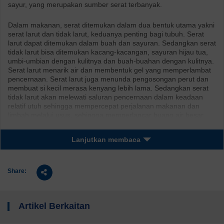
sayur, yang merupakan sumber serat terbanyak.
Dalam makanan, serat ditemukan dalam dua bentuk utama yakni
serat larut dan tidak larut, keduanya penting bagi tubuh. Serat
larut dapat ditemukan dalam buah dan sayuran. Sedangkan serat
tidak larut bisa ditemukan kacang-kacangan, sayuran hijau tua,
umbi-umbian dengan kulitnya dan buah-buahan dengan kulitnya.
Serat larut menarik air dan membentuk gel yang memperlambat
pencernaan. Serat larut juga menunda pengosongan perut dan
membuat si kecil merasa kenyang lebih lama. Sedangkan serat
tidak larut akan melewati saluran pencernaan dalam keadaan
relatif utuh sehingga mempercepat perjalanan makanan dan
limbah melalui usus, sehingga memperlancar buang air besar.
Agar si kecil mengonsumsi serat dalam jumlah cukup, Ibu bisa
Lanjutkan membaca
meyiasati dengan cara menawarkan buah dan sayur setiap kali
makan. Konsumsi buah idealnya 2-3 porsi sehari, dan sayur 3-5
porsi sehari. Bila si kecil merasa bosan dengan bentuk utuh
Share:
buah, berikan buah dalam bentuk lain, misalnya jus atau
smoothies. Gunakan roti gandum untuk membuat sandwich atau
roti panggang favoritnya. Tambahkan kismis dalam puding atau
kacang dalam biskuitnya. Selain itu, Ibu bisa membawakan bekal
Artikel Berkaitan
sekolah berupa buah potong yang segar. Sajikan beberapa buah
dengan warna yang berbeda. Warna yang menarik akan