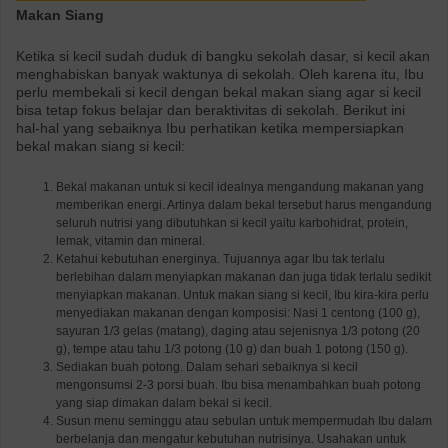
Makan Siang
Ketika si kecil sudah duduk di bangku sekolah dasar, si kecil akan
menghabiskan banyak waktunya di sekolah. Oleh karena itu, Ibu
perlu membekali si kecil dengan bekal makan siang agar si kecil
bisa tetap fokus belajar dan beraktivitas di sekolah. Berikut ini
hal-hal yang sebaiknya Ibu perhatikan ketika mempersiapkan
bekal makan siang si kecil:
Bekal makanan untuk si kecil idealnya mengandung makanan yang
memberikan energi. Artinya dalam bekal tersebut harus mengandung
seluruh nutrisi yang dibutuhkan si kecil yaitu karbohidrat, protein,
lemak, vitamin dan mineral.
Ketahui kebutuhan energinya. Tujuannya agar Ibu tak terlalu
berlebihan dalam menyiapkan makanan dan juga tidak terlalu sedikit
menyiapkan makanan. Untuk makan siang si kecil, Ibu kira-kira perlu
menyediakan makanan dengan komposisi: Nasi 1 centong (100 g),
sayuran 1/3 gelas (matang), daging atau sejenisnya 1/3 potong (20
g), tempe atau tahu 1/3 potong (10 g) dan buah 1 potong (150 g).
Sediakan buah potong. Dalam sehari sebaiknya si kecil
mengonsumsi 2-3 porsi buah. Ibu bisa menambahkan buah potong
yang siap dimakan dalam bekal si kecil.
Susun menu seminggu atau sebulan untuk mempermudah Ibu dalam
berbelanja dan mengatur kebutuhan nutrisinya. Usahakan untuk