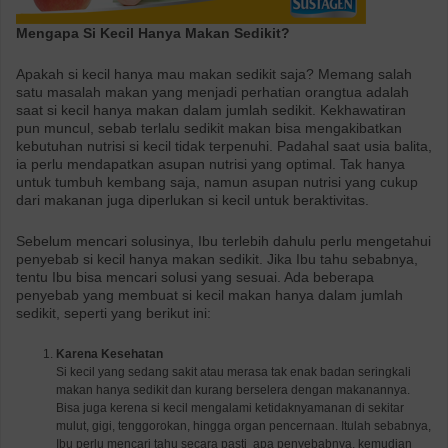
Mengapa Si Kecil Hanya
Makan Sedikit
?
Apakah si kecil hanya mau makan sedikit saja? Memang salah
satu masalah makan yang menjadi perhatian orangtua adalah
saat si kecil hanya makan dalam jumlah sedikit. Kekhawatiran
pun muncul, sebab terlalu sedikit makan bisa mengakibatkan
kebutuhan nutrisi si kecil tidak terpenuhi. Padahal saat usia balita,
ia perlu mendapatkan asupan nutrisi yang optimal. Tak hanya
untuk tumbuh kembang saja, namun asupan nutrisi yang cukup
dari makanan juga diperlukan si kecil untuk beraktivitas.
Sebelum mencari solusinya, Ibu terlebih dahulu perlu mengetahui
penyebab si kecil hanya makan sedikit. Jika Ibu tahu sebabnya,
tentu Ibu bisa mencari solusi yang sesuai. Ada beberapa
penyebab yang membuat si kecil makan hanya dalam jumlah
sedikit, seperti yang berikut ini:
Karena Kesehatan
Si kecil yang sedang sakit atau merasa tak enak badan seringkali
makan hanya sedikit dan kurang berselera dengan makanannya.
Bisa juga kerena si kecil mengalami ketidaknyamanan di sekitar
mulut, gigi, tenggorokan, hingga organ pencernaan. Itulah sebabnya,
Ibu perlu mencari tahu secara pasti apa penyebabnya, kemudian