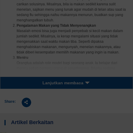
carikan solusinya. Misalnya, bila ia makan sedikit karena sulit
menelan, sajikan menu yang lunak agar mudah di telan atau saat ia
sedang flu sehingga nafsu makannya menurun, buatkan sup yang
menghangatkan tubuh.
Pengalaman Makan yang Tidak Menyenangkan
Masalah emosi bisa juga menjadi penyebab si kecil makan dalam
jumlah sedikit. Misalnya, ia kerap mengalami situasi yang tidak
mengenakkan saat waktu makan tiba. Seperti dipaksa
menghabiskan makanan, mengunyah, menelan makannya, atau
tidak diberi kesempatan memilih makanan yang ingin ia makan.
Meniru
Orangtua adalah
role mode
l bagi seorang anak. Ia belajar dari
meniru setiap perilaku orang di sekelilingnya. Bilaibu sedang
menjalani diet untuk menurunkan berat badan, dan tidak pernah
makan di hadapan si kecil, maka bisa-bisa ia beranggapan bahwa
Lanjutkan membaca
makan bukanlah aktivitas penting. Jadi, jangan heran bila si kecil
pun hanya makan sedikit, atau bahkan tak mau makan.
Bosan
Bila si kecil hanya makan sedikit karena makanan yang Ibu sajikan,
Share:
maka Ibu perlu berkreasi dan memberikan variasi makanan yang
lebih banyak. Jenis makanan yang itu-itu saja seringkali membuat si
kecil malas makan. Variasikan jenis makanan si kecil, dari bahan
Artikel Berkaitan
makanan dan cara menyajikannya. Misalnya, dari bahan ayam, ibu
dapat memasak dengan cara menggoreng, merebus, dibuat menjadi
sup, dan lainnya. Sajikan juga lauk yang bervariasi, usahkan tidak