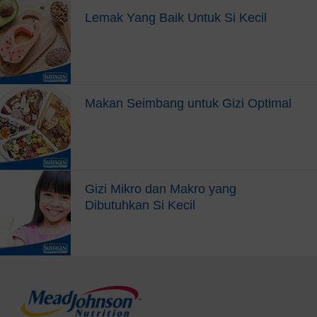
mengulang satu jenis lauk dalam seminggu. Dan untuk menghindari
Lemak Yang Baik Untuk Si Kecil
rasa bosan si kecil, tanyakan apa yang ibu akan masakkan untuk
dimakan si kecil.
Terlalu Banyak Ca
milan
Si kecil hanya makan sedikit bisa juga karena ia merasa sudah
kenyang akibat terlalu banyak makan camilan. Karena itu, camilan
sebaiknya dibatasi dan tidak diberikan mendekati waktu makan.
Makan Seimbang untuk Gizi Optimal
Gizi Mikro dan Makro yang
Dibutuhkan Si Kecil