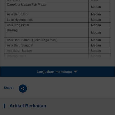
Carrefour Medan Fair Plaza
Medan
Asia Baru Skip
Medan
Lotte Hypermarket
Medan
Asia King Binjai
Medan
Brastagi
Medan
Asia Baru Bambu ( Toko Naga Mas )
Medan
Asia Baru Sunggal
Medan
Asli Baru - Medan
Medan
Brastagi Tiara
Medan
Brastagi Manhattan
Medan
Suzuya Katamso
Medan
Lanjutkan membaca
Toko Aneka Susu
Medan
Asia Baru asia
Medan
Toko Asia Mandiri
Medan
Share:
SmarCo
Medan
Asia Baru Sutomo
Medan
Toko Steven - Kabanjahe
Medan
Artikel Berkaitan
Sumber Indah Kabanjahe
Medan
Asia Baru Katamso
Medan