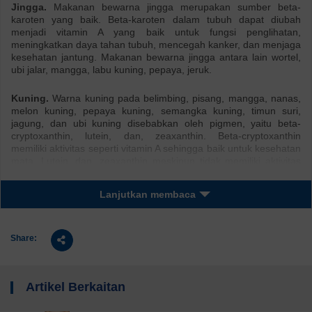
Jingga.
Makanan bewarna jingga merupakan sumber beta-
karoten yang baik. Beta-karoten dalam tubuh dapat diubah
menjadi vitamin A yang baik untuk fungsi penglihatan,
meningkatkan daya tahan tubuh, mencegah kanker, dan menjaga
kesehatan jantung. Makanan bewarna jingga antara lain wortel,
ubi jalar, mangga, labu kuning, pepaya, jeruk.
Kuning.
Warna kuning pada belimbing, pisang, mangga, nanas,
melon kuning, pepaya kuning, semangka kuning, timun suri,
jagung, dan ubi kuning disebabkan oleh pigmen, yaitu beta-
cryptoxanthin, lutein, dan, zeaxanthin. Beta-cryptoxanthin
memiliki aktivitas seperti vitamin A sehingga baik untuk kesehatan
mata. Lutein, dan, zeaxanthin meskipun tidak memiliki aktivitas
seperti vitamin A, namun juga dapat melindungi mata dari
kerusakan terutama pada bayi dan anak-anak selain dapat
Lanjutkan membaca
mencegah kanker. Warna kuning juga mengindikasikan adanya
kalium yang membantu menjaga tekanan darah dan mencegah
stroke.
Share:
Hijau.
Semakin gelap warna hijau berarti semakin banyak
mengandung klorofil. Klorofil berperan penting dalam penyediaan
oksigen untuk seluruh sel dan jaringan tubuh. Selain itu, klorofil
Artikel Berkaitan
kaya akan zat antiperadangan, antibakteri, antiparasit, dan
memiliki aktivitas sebagai antioksidan. Klorofil dapat merangsang